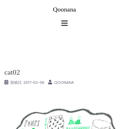
コ
Qoonana
ン
テ
ン
ツ
へ
ス
キ
ッ
cat02
プ
投稿日:
2017-02-06
QOONANA