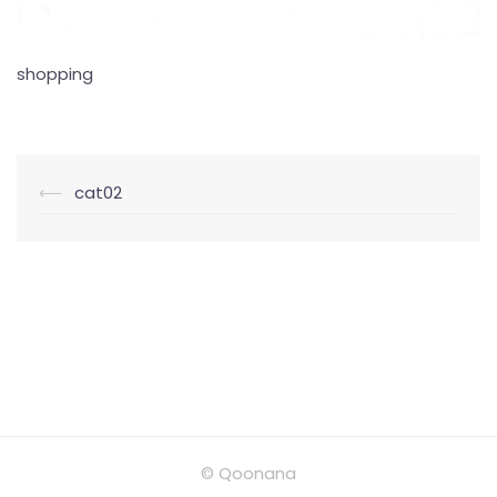
shopping
投
⟵
cat02
稿
ナ
ビ
ゲ
ー
シ
ョ
ン
© Qoonana