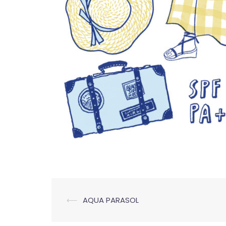
投
⟵
AQUA PARASOL