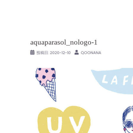
コ
ン
テ
ン
ツ
aquaparasol_nologo-1
へ
ス
投稿日:
2020-12-10
QOONANA
キ
ッ
プ