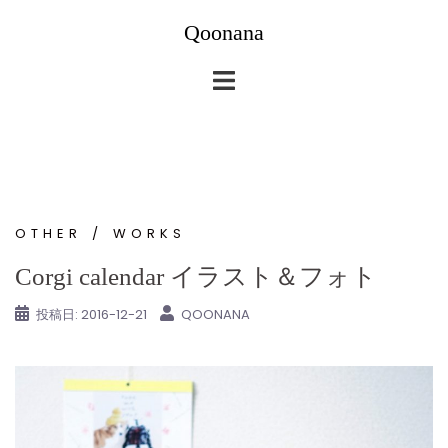
コ
Qoonana
ン
テ
ン
ツ
へ
ス
キ
ッ
OTHER
WORKS
プ
Corgi calendar イラスト＆フォト
投稿日:
2016-12-21
QOONANA