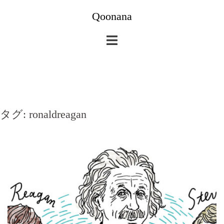
コ
Qoonana
ン
テ
ン
ツ
へ
ス
キ
タグ:
ronaldreagan
ッ
プ