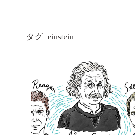
コ
ン
テ
ン
タグ:
einstein
ツ
へ
ス
キ
ッ
プ