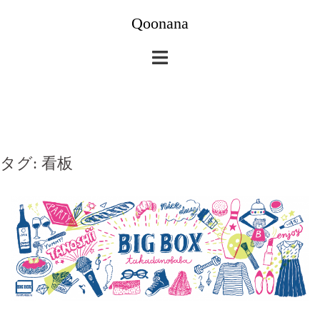
コ
Qoonana
ン
テ
ン
ツ
へ
ス
キ
タグ:
看板
ッ
プ