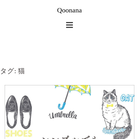
コ
Qoonana
ン
テ
ン
ツ
へ
ス
キ
タグ:
猫
ッ
プ