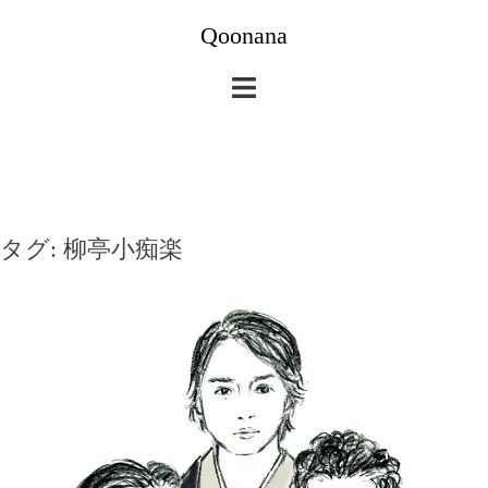
コ
Qoonana
ン
テ
ン
ツ
へ
ス
キ
タグ:
柳亭小痴楽
ッ
プ