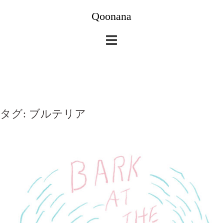
コ
Qoonana
ン
テ
ン
ツ
へ
ス
キ
タグ:
ブルテリア
ッ
プ