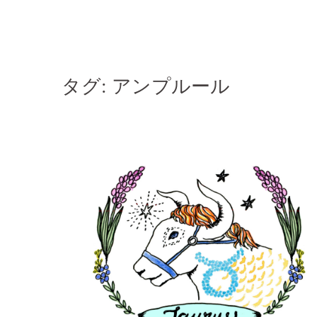
コ
ン
テ
ン
タグ:
アンプルール
ツ
へ
ス
キ
ッ
プ