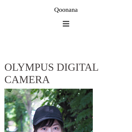
コ
Qoonana
ン
テ
ン
ツ
へ
ス
キ
OLYMPUS DIGITAL
ッ
プ
CAMERA