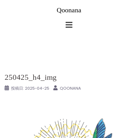
コ
Qoonana
ン
テ
ン
ツ
へ
ス
キ
ッ
250425_h4_img
プ
投稿日:
2025-04-25
QOONANA