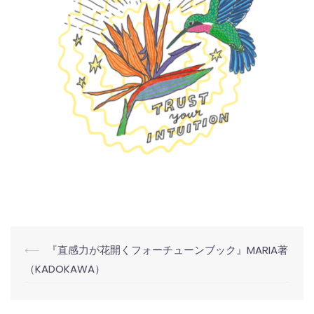
投
⟵
『直感力が花開くフォーチューンブック』MARIA著
稿
（KADOKAWA）
ナ
ビ