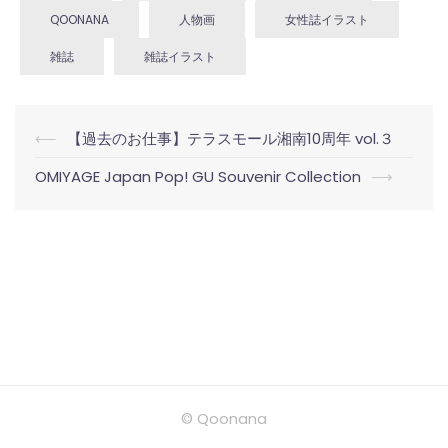
QOONANA
人物画
女性誌イラスト
雑誌
雑誌イラスト
投
⟵
【過去のお仕事】テラスモール湘南10周年 vol.３
稿
OMIYAGE Japan Pop! GU Souvenir Collection
⟶
ナ
ビ
ゲ
ー
シ
ョ
ン
© Qoonana