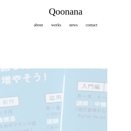
Qoonana
about
works
news
contact