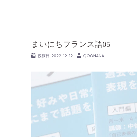
コ
ン
テ
ン
ツ
まいにちフランス語05
へ
ス
投稿日:
2022-12-12
QOONANA
キ
ッ
プ