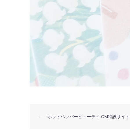
投
⟵
ホットペッパービューティ CM特設サイト