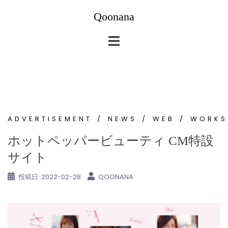
コ
Qoonana
ン
テ
ン
ツ
へ
ス
キ
ッ
ADVERTISEMENT
NEWS
WEB
WORKS
プ
ホットペッパービューティ CM特設
サイト
投稿日:
2022-02-28
QOONANA