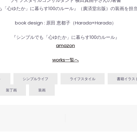
ライフスタイルコンサルタント 横田真由子さんの著書
も「心ゆたか」に暮らす100のルール』（廣済堂出版）の装画を担
book design : 原田 恵都子（Harada+Harada）
『シンプルでも「心ゆたか」に暮らす100のルール』
amazon
works一覧へ
ト
シンプルライフ
ライフスタイル
書籍イラス
装丁画
装画