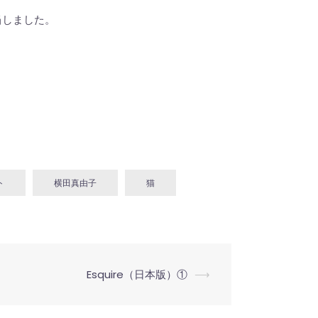
当しました。
ト
横田真由子
猫
Esquire（日本版）①
⟶