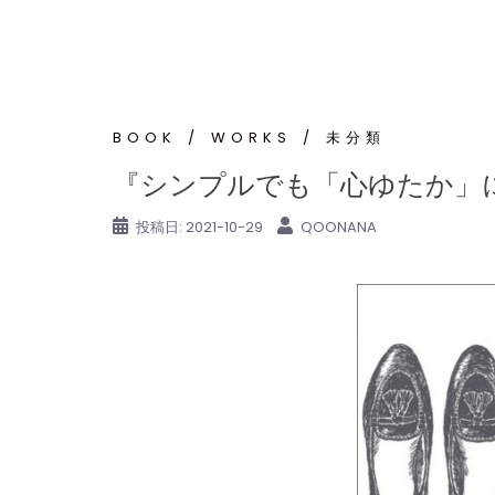
コ
ン
テ
ン
ツ
BOOK
WORKS
未分類
へ
『シンプルでも「心ゆたか」に
ス
キ
投稿日:
2021-10-29
QOONANA
ッ
プ