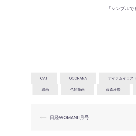
『シンプルで
CAT
QOONANA
アイテムイラス
線画
色鉛筆画
藤森玲奈
投
⟵
日経WOMAN11月号
稿