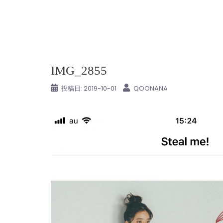
コ
ン
テ
ン
ツ
IMG_2855
へ
ス
投稿日:
2019-10-01
QOONANA
キ
ッ
プ