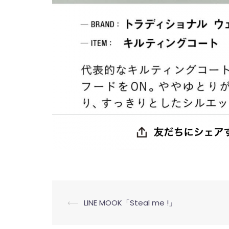
投
⟵
LINE MOOK「Steal me !」