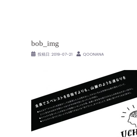
コ
ン
テ
ン
ツ
bob_img
へ
ス
投稿日:
2019-07-21
QOONANA
キ
ッ
プ