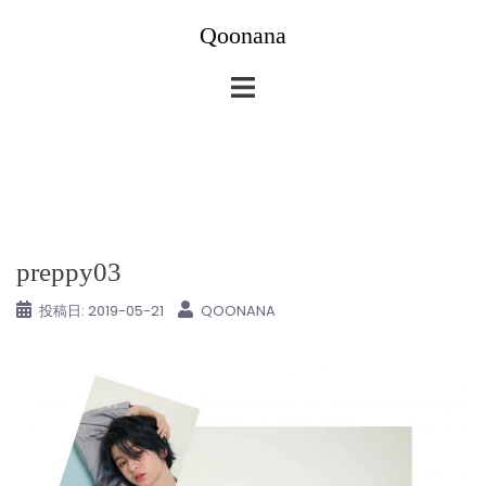
コ
Qoonana
ン
テ
ン
ツ
へ
ス
キ
ッ
preppy03
プ
投稿日:
2019-05-21
QOONANA