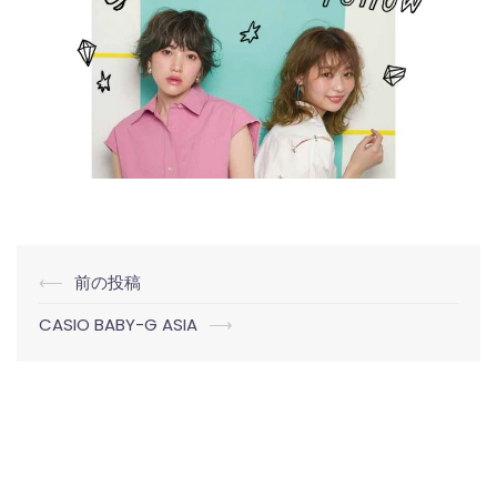
投
⟵
前の投稿
稿
CASIO BABY-G ASIA
⟶
ナ
ビ
ゲ
ー
シ