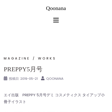
コ
Qoonana
ン
テ
ン
ツ
へ
ス
キ
ッ
MAGAZINE
WORKS
プ
PREPPY5月号
投稿日:
2019-05-21
QOONANA
エイ出版 PREPPY 5月号デミ コスメティクス タイアップ小
冊子イラスト