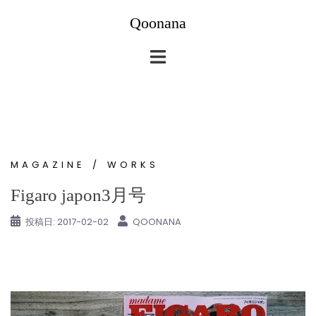
コ
Qoonana
ン
テ
ン
ツ
へ
ス
キ
ッ
MAGAZINE
WORKS
プ
Figaro japon3月号
投稿日:
2017-02-02
QOONANA