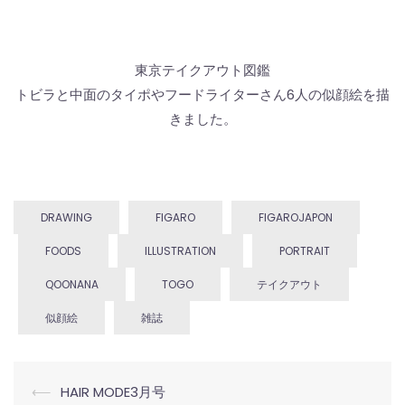
東京テイクアウト図鑑
トビラと中面のタイポやフードライターさん6人の似顔絵を描
きました。
DRAWING
FIGARO
FIGAROJAPON
FOODS
ILLUSTRATION
PORTRAIT
QOONANA
TOGO
テイクアウト
似顔絵
雑誌
投
⟵
HAIR MODE3月号