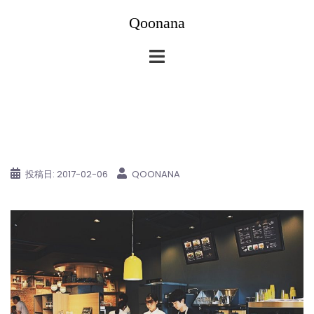
コ
Qoonana
ン
テ
ン
ツ
へ
ス
キ
ッ
投稿日:
2017-02-06
QOONANA
プ