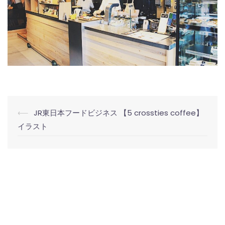
投
⟵
JR東日本フードビジネス 【5 crossties coffee】
稿
イラスト
ナ
ビ
ゲ
ー
シ
ョ