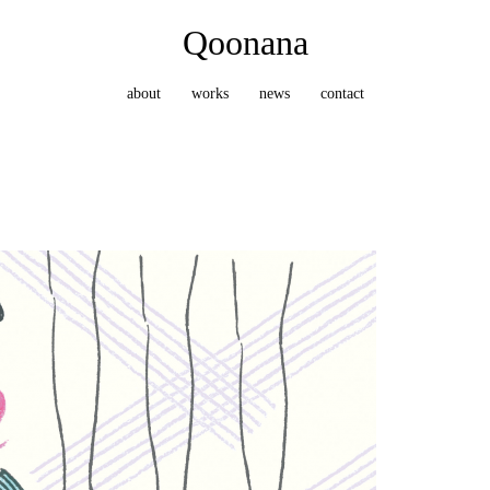
Qoonana
about
works
news
contact