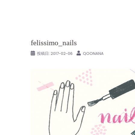
コ
ン
テ
ン
ツ
felissimo_nails
へ
ス
投稿日:
2017-02-06
QOONANA
キ
ッ
プ