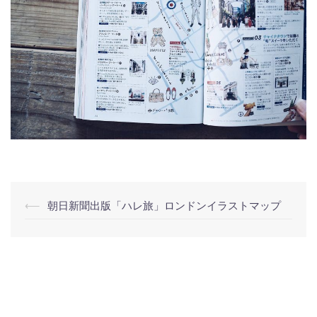
投
⟵
朝日新聞出版「ハレ旅」ロンドンイラストマップ
稿
ナ
ビ
ゲ
ー