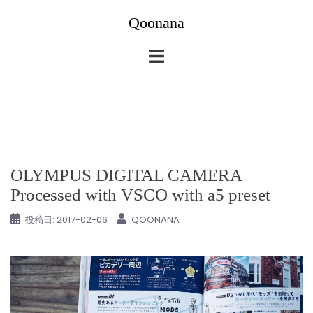
コ
Qoonana
ン
テ
ン
ツ
へ
ス
キ
ッ
OLYMPUS DIGITAL CAMERA
プ
Processed with VSCO with a5 preset
投稿日:
2017-02-06
QOONANA