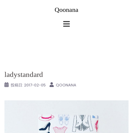
コ
Qoonana
ン
テ
ン
ツ
へ
ス
キ
ッ
ladystandard
プ
投稿日:
2017-02-05
QOONANA