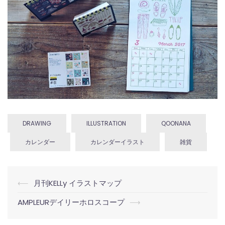
DRAWING
ILLUSTRATION
QOONANA
カレンダー
カレンダーイラスト
雑貨
投
⟵
月刊KELLy イラストマップ
稿
AMPLEURデイリーホロスコープ
⟶
ナ