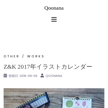
コ
Qoonana
ン
テ
ン
ツ
へ
ス
キ
ッ
OTHER
WORKS
プ
Z&K 2017年イラストカレンダー
投稿日:
2016-09-06
QOONANA