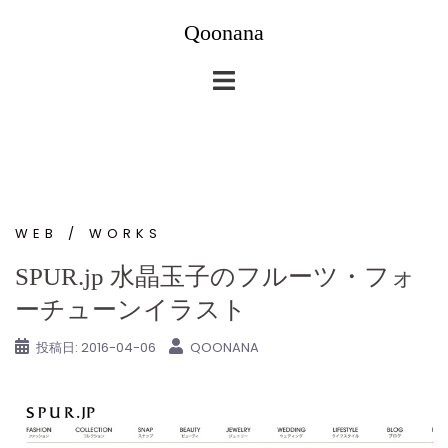
コ
Qoonana
ン
テ
ン
ツ
へ
ス
キ
ッ
WEB
WORKS
プ
SPUR.jp 水晶玉子のフルーツ・フォ
ーチューンイラスト
投稿日:
2016-04-06
QOONANA