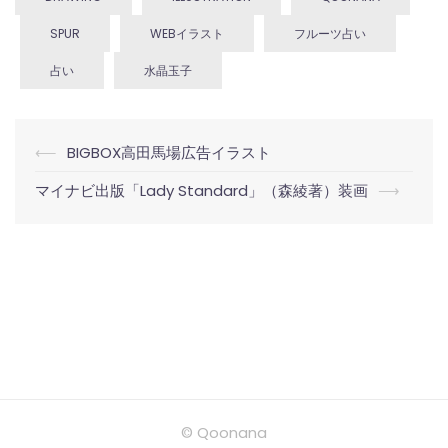
SPUR
WEBイラスト
フルーツ占い
占い
水晶玉子
投
⟵
BIGBOX高田馬場広告イラスト
稿
マイナビ出版「Lady Standard」（森綾著）装画
⟶
ナ
ビ
ゲ
ー
シ
ョ
ン
© Qoonana